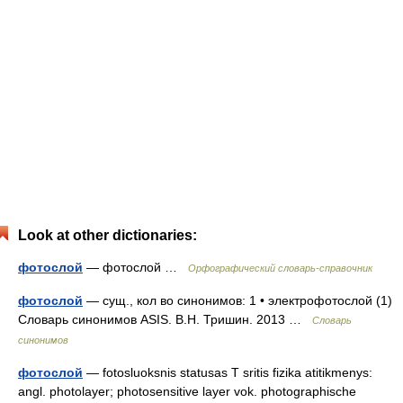
Look at other dictionaries:
фотослой
— фотослой …
Орфографический словарь-справочник
фотослой
— сущ., кол во синонимов: 1 • электрофотослой (1)
Словарь синонимов ASIS. В.Н. Тришин. 2013 …
Словарь
синонимов
фотослой
— fotosluoksnis statusas T sritis fizika atitikmenys:
angl. photolayer; photosensitive layer vok. photographische