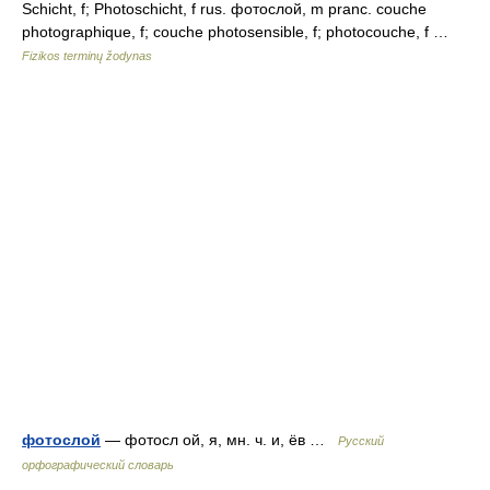
Schicht, f; Photoschicht, f rus. фотослой, m pranc. couche
photographique, f; couche photosensible, f; photocouche, f …
Fizikos terminų žodynas
фотослой
— фотосл ой, я, мн. ч. и, ёв …
Русский
орфографический словарь