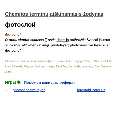
Chemijos terminų aiškinamasis žodynas
фотослой
фотослой
fotosluoksnis
statusas
T
sritis
chemija
apibrėžtis
Šviesai jautrus
sluoksnis.
atitikmenys
:
angl.
photolayer; photosensitive layer
rus.
фотослой
Chemijos terminų aiškinamasis žodynas – 2-asis patais. ir papild. leid. – Vilnius: Mokslo
ir enciklopedijų leidybos institutas
.
Kazys Daukšas, Jurgis Barkauskas, Vitas Daukšas
.
2003
.
Игры ⚽
Поможем написать реферат
photosensitive layer
fotostabilizatorius